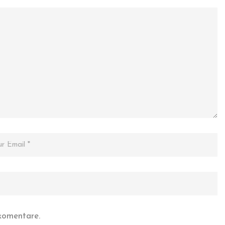
komentare.