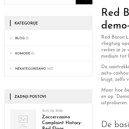
Red B
demo‑
KATEGORIJE
Red Baron Liv
BLOG
(1)
vliegtuig op
verlies je j
KOMODE
(1)
medium tot h
De aantrekki
NEKATEGORISANO
(617)
auto‑cashout
krijgt, zelfs
Maar hoe be
en op “Demo”
ZADNJI POSTOVI
uitproberen.
AUG 06, 2026
Zoccercasino
De basi
Complaint History:
Red Flags