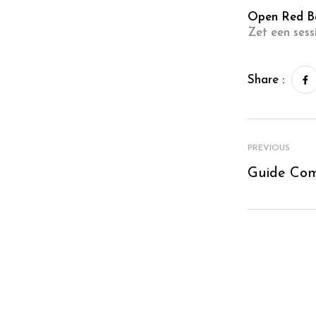
Open
Red B
Zet een sessi
Share :
PREVIOUS