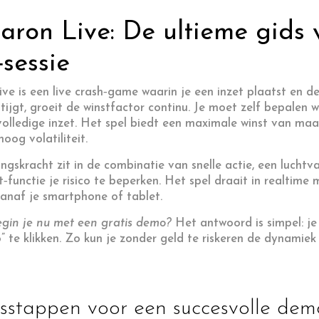
aron Live: De ultieme gids 
sessie
e is een live crash‑game waarin je een inzet plaatst en de m
stijgt, groeit de winstfactor continu. Je moet zelf bepalen 
e volledige inzet. Het spel biedt een maximale winst van maa
oog volatiliteit.
ngskracht zit in de combinatie van snelle actie, een luch
‑functie je risico te beperken. Het spel draait in realtime 
 vanaf je smartphone of tablet.
gin je nu met een gratis demo?
Het antwoord is simpel: je
 te klikken. Zo kun je zonder geld te riskeren de dynamiek 
sstappen voor een succesvolle demo