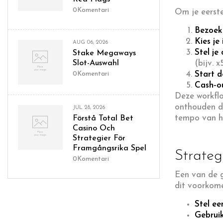
0
Komentari
Om je eerste
Bezoek 
Kies je 
AUG 06, 2026
Stel je
Stake Megaways
Slot-Auswahl
(bijv. x
Start d
0
Komentari
Cash‑o
Deze workflo
onthouden da
JUL 28, 2026
tempo van he
Förstå Total Bet
Casino Och
Strategier För
Framgångsrika Spel
Strateg
0
Komentari
Een van de g
dit voorkome
Stel ee
Gebrui