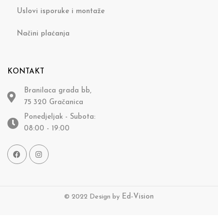
Uslovi isporuke i montaže
Načini plaćanja
KONTAKT
Branilaca grada bb,
75 320 Gračanica
Ponedjeljak - Subota:
08:00 - 19:00
© 2022 Design by
Ed-Vision