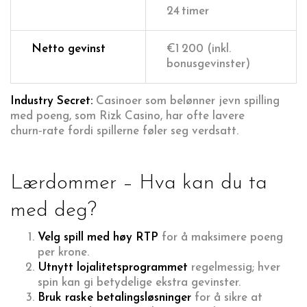
24 timer
Netto gevinst
€1 200 (inkl.
bonusgevinster)
Industry Secret:
Casinoer som belønner jevn spilling
med poeng, som Rizk Casino, har ofte lavere
churn‑rate fordi spillerne føler seg verdsatt.
Lærdommer – Hva kan du ta
med deg?
Velg spill med høy RTP
for å maksimere poeng
per krone.
Utnytt lojalitetsprogrammet
regelmessig; hver
spin kan gi betydelige ekstra gevinster.
Bruk raske betalingsløsninger
for å sikre at