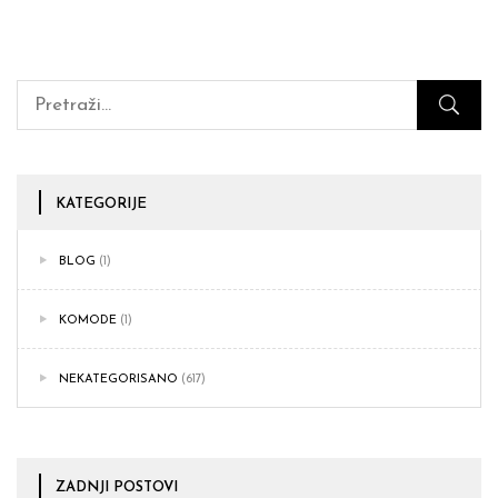
KATEGORIJE
BLOG
(1)
KOMODE
(1)
NEKATEGORISANO
(617)
ZADNJI POSTOVI