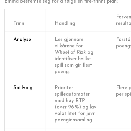
Emma bestemte seg for å følge en fire‑trinns plan:
Forven
Trinn
Handling
result
Analyse
Les gjennom
Forstå
vilkårene for
poeng
Wheel of Rizk
og
identifiser hvilke
spill som gir flest
poeng.
Spillvalg
Prioriter
Flere 
spilleautomater
per spi
med høy RTP
(over 96 %) og lav
volatilitet for jevn
poenginnsamling.