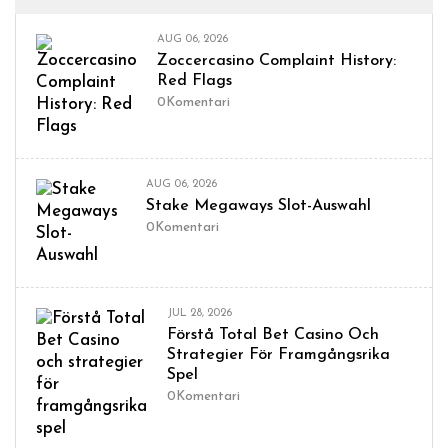
AUG 06, 2026
Zoccercasino Complaint History:
Red Flags
0
Komentari
AUG 06, 2026
Stake Megaways Slot-Auswahl
0
Komentari
JUL 28, 2026
Förstå Total Bet Casino Och
Strategier För Framgångsrika
Spel
0
Komentari