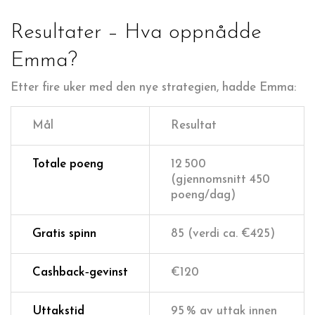
Resultater – Hva oppnådde
Emma?
Etter fire uker med den nye strategien, hadde Emma:
Mål
Resultat
Totale poeng
12 500
(gjennomsnitt 450
poeng/dag)
Gratis spinn
85 (verdi ca. €425)
Cashback‑gevinst
€120
Uttakstid
95 % av uttak innen