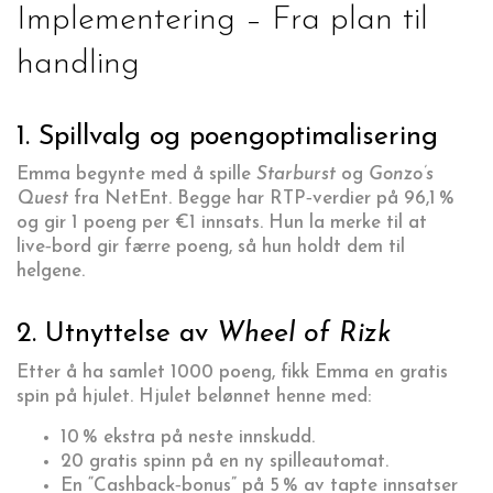
Implementering – Fra plan til
handling
1. Spillvalg og poengoptimalisering
Emma begynte med å spille
Starburst
og
Gonzo’s
Quest
fra NetEnt. Begge har RTP‑verdier på 96,1 %
og gir 1 poeng per €1 innsats. Hun la merke til at
live‑bord gir færre poeng, så hun holdt dem til
helgene.
2. Utnyttelse av
Wheel of Rizk
Etter å ha samlet 1000 poeng, fikk Emma en gratis
spin på hjulet. Hjulet belønnet henne med:
10 % ekstra på neste innskudd.
20 gratis spinn på en ny spilleautomat.
En “Cashback‑bonus” på 5 % av tapte innsatser