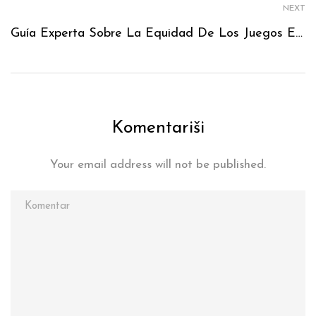
NEXT
Guía Experta Sobre La Equidad De Los Juegos En Casino Online: Certificaciones Y Auditorías Que Garantizan Confianza
Komentariši
Your email address will not be published.