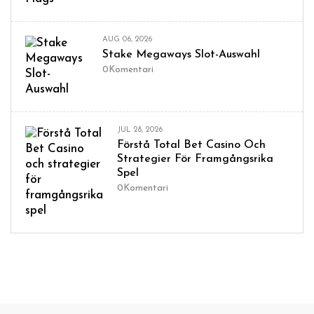
AUG 06, 2026
Stake Megaways Slot-Auswahl
0
Komentari
JUL 28, 2026
Förstå Total Bet Casino Och
Strategier För Framgångsrika
Spel
0
Komentari