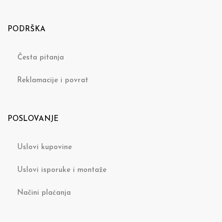
PODRŠKA
Česta pitanja
Reklamacije i povrat
POSLOVANJE
Uslovi kupovine
Uslovi isporuke i montaže
Načini plaćanja