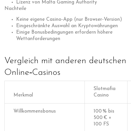
Lizenz von Malta Gaming Authority
Nachteile
Keine eigene Casino‑App (nur Browser‑Version)
Eingeschränkte Auswahl an Kryptowährungen
Einige Bonusbedingungen erfordern höhere
Wettanforderungen
Vergleich mit anderen deutschen
Online‑Casinos
Slotmafia
Merkmal
Casino
Willkommensbonus
100 % bis
500 € +
100 FS