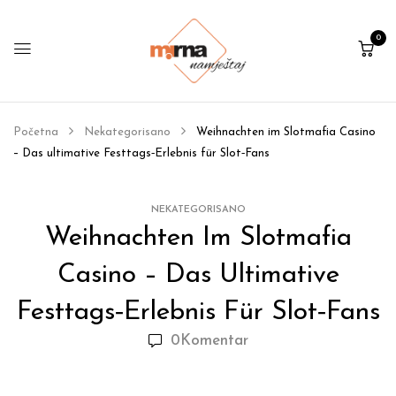
0
Početna
Nekategorisano
Weihnachten im Slotmafia Casino
– Das ultimative Festtags‑Erlebnis für Slot‑Fans
NEKATEGORISANO
Weihnachten Im Slotmafia
Casino – Das Ultimative
Festtags‑Erlebnis Für Slot‑Fans
0
Komentar