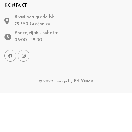
KONTAKT
Branilaca grada bb,
75 320 Gračanica
Ponedjeljak - Subota:
08:00 - 19:00
© 2022 Design by
Ed-Vision