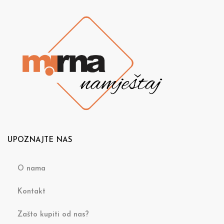
UPOZNAJTE NAS
O nama
Kontakt
Zašto kupiti od nas?