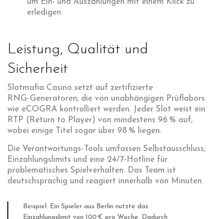
um Ein- und Auszahlungen mit einem Klick zu
erledigen.
Leistung, Qualität und
Sicherheit
Slotmafia Casino setzt auf zertifizierte
RNG‑Generatoren, die von unabhängigen Prüflabors
wie eCOGRA kontrolliert werden. Jeder Slot weist ein
RTP (Return to Player) von mindestens 96 % auf,
wobei einige Titel sogar über 98 % liegen.
Die Verantwortungs‑Tools umfassen Selbstausschluss,
Einzahlungslimits und eine 24/7‑Hotline für
problematisches Spielverhalten. Das Team ist
deutschsprachig und reagiert innerhalb von Minuten.
Beispiel: Ein Spieler aus Berlin nutzte das
Einzahlungslimit von 100 € pro Woche. Dadurch