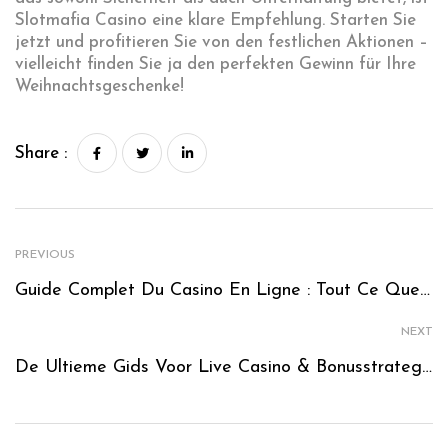
Slotmafia Casino eine klare Empfehlung. Starten Sie
jetzt und profitieren Sie von den festlichen Aktionen –
vielleicht finden Sie ja den perfekten Gewinn für Ihre
Weihnachtsgeschenke!
Share :
PREVIOUS
Guide Complet Du Casino En Ligne : Tout Ce Que Vous Devez Savoir En 2024
NEXT
De Ultieme Gids Voor Live Casino & Bonusstrategieën Bij Betclic Casino