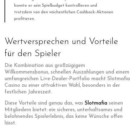
konnte er sein Spielbudget kontrollieren und
trotzdem von den wöchentlichen Cashback‑Aktionen
profitieren.
Wertversprechen und Vorteile
für den Spieler
Die Kombination aus großzügigem
Willkommensbonus, schnellen Auszahlungen und einem
umfangreichen Live‑Dealer‑Portfolio macht Slotmafia
Casino zu einer attraktiven Wahl, besonders in der
festlichen Jahreszeit.
Diese Vorteile sind genau das, was
Slotmafia
seinen
Mitgliedern bietet: ein sicheres, unterhaltsames und
belohnendes Spielerlebnis, das keine Wünsche offen
lässt.