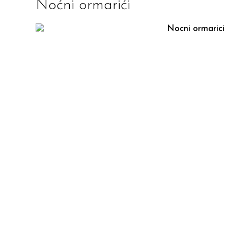
Noćni ormarići