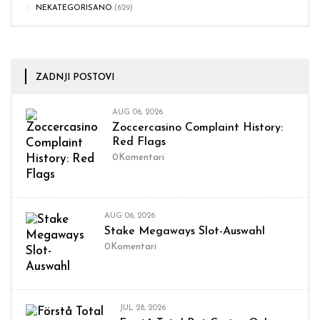
NEKATEGORISANO
(629)
ZADNJI POSTOVI
AUG 06, 2026
Zoccercasino Complaint History:
Red Flags
0
Komentari
AUG 06, 2026
Stake Megaways Slot-Auswahl
0
Komentari
JUL 28, 2026