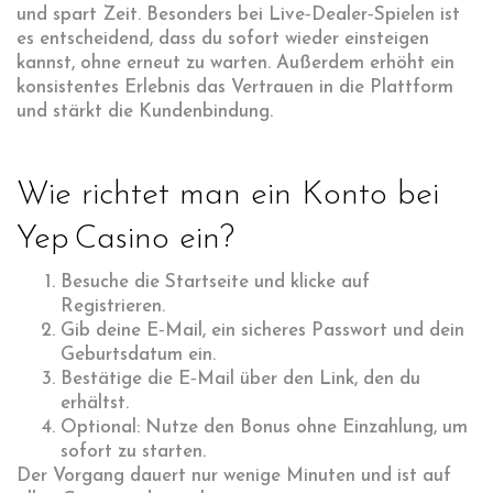
und spart Zeit. Besonders bei Live‑Dealer‑Spielen ist
es entscheidend, dass du sofort wieder einsteigen
kannst, ohne erneut zu warten. Außerdem erhöht ein
konsistentes Erlebnis das Vertrauen in die Plattform
und stärkt die Kundenbindung.
Wie richtet man ein Konto bei
Yep Casino ein?
Besuche die Startseite und klicke auf
Registrieren.
Gib deine E‑Mail, ein sicheres Passwort und dein
Geburtsdatum ein.
Bestätige die E‑Mail über den Link, den du
erhältst.
Optional: Nutze den Bonus ohne Einzahlung, um
sofort zu starten.
Der Vorgang dauert nur wenige Minuten und ist auf