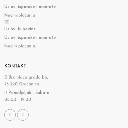
Uslovi isporuke i montaže
Načini plaćanja
Uslovi kupovine
Uslovi isporuke i montaže
Načini plaćanja
KONTAKT
Branilaca grada bb,
75 320 Gračanica
Ponedjeljak - Subota:
08:00 - 19:00