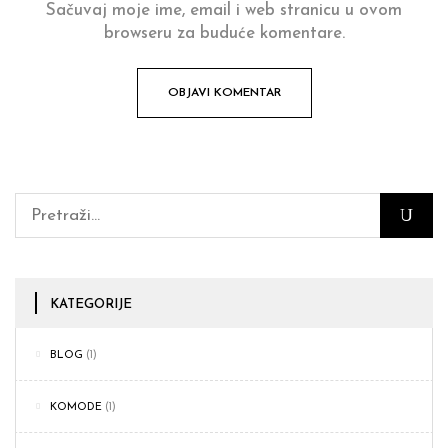
Sačuvaj moje ime, email i web stranicu u ovom
browseru za buduće komentare.
KATEGORIJE
BLOG
(1)
KOMODE
(1)