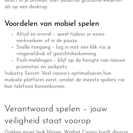
direct in je browser, met dezelfde grafische kwaliteit
als op een desktop.
Voordelen van mobiel spelen
Altijd en overal – speel tijdens je woon-
werkverkeer of in de pauze.
Snelle toegang – log in met één klik via je
vingerafdruk of gezichtsherkenning.
Push‑meldingen – blijf op de hoogte van nieuwe
promoties en jackpots.
Industry Secret: Veel casino’s optimaliseren hun
mobiele platform eerst, omdat de meeste spelers via
hun telefoon binnenkomen.
Verantwoord spelen – jouw
veiligheid staat voorop
Gokken moet leuk blijven. Winbet Casino biedt diverse