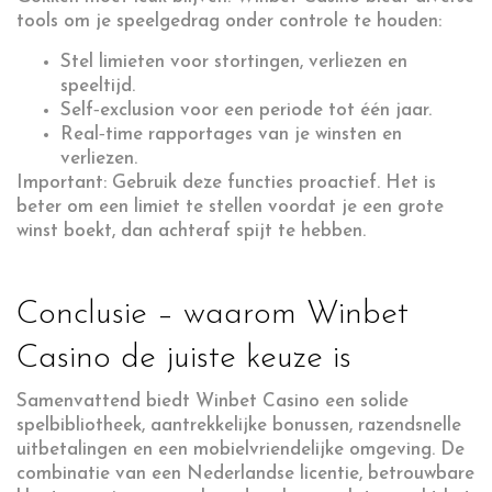
tools om je speelgedrag onder controle te houden:
Stel limieten voor stortingen, verliezen en
speeltijd.
Self‑exclusion voor een periode tot één jaar.
Real‑time rapportages van je winsten en
verliezen.
Important: Gebruik deze functies proactief. Het is
beter om een limiet te stellen voordat je een grote
winst boekt, dan achteraf spijt te hebben.
Conclusie – waarom Winbet
Casino de juiste keuze is
Samenvattend biedt Winbet Casino een solide
spelbibliotheek, aantrekkelijke bonussen, razendsnelle
uitbetalingen en een mobielvriendelijke omgeving. De
combinatie van een Nederlandse licentie, betrouwbare