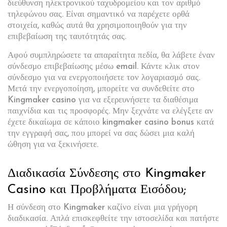
διεύθυνση ηλεκτρονικού ταχυδρομείου και τον αριθμό
τηλεφώνου σας. Είναι σημαντικό να παρέχετε ορθά
στοιχεία, καθώς αυτά θα χρησιμοποιηθούν για την
επιβεβαίωση της ταυτότητάς σας.
Αφού συμπληρώσετε τα απαραίτητα πεδία, θα λάβετε έναν
σύνδεσμο επιβεβαίωσης μέσω email. Κάντε κλικ στον
σύνδεσμο για να ενεργοποιήσετε τον λογαριασμό σας.
Μετά την ενεργοποίηση, μπορείτε να συνδεθείτε στο
Kingmaker casino για να εξερευνήσετε τα διαθέσιμα
παιχνίδια και τις προσφορές. Μην ξεχνάτε να ελέγξετε αν
έχετε δικαίωμα σε κάποιο kingmaker casino bonus κατά
την εγγραφή σας, που μπορεί να σας δώσει μια καλή
ώθηση για να ξεκινήσετε.
Διαδικασία Σύνδεσης στο Kingmaker
Casino και Προβλήματα Εισόδου;
Η σύνδεση στο Kingmaker καζίνο είναι μια γρήγορη
διαδικασία. Απλά επισκεφθείτε την ιστοσελίδα και πατήστε