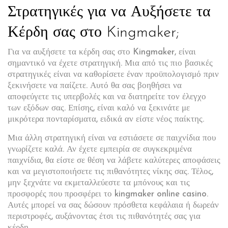
Στρατηγικές για να Αυξήσετε τα
Κέρδη σας στο Kingmaker;
Για να αυξήσετε τα κέρδη σας στο Kingmaker, είναι
σημαντικό να έχετε στρατηγική. Μια από τις πιο βασικές
στρατηγικές είναι να καθορίσετε έναν προϋπολογισμό πριν
ξεκινήσετε να παίζετε. Αυτό θα σας βοηθήσει να
αποφεύγετε τις υπερβολές και να διατηρείτε τον έλεγχο
των εξόδων σας. Επίσης, είναι καλό να ξεκινάτε με
μικρότερα πονταρίσματα, ειδικά αν είστε νέος παίκτης.
Μια άλλη στρατηγική είναι να εστιάσετε σε παιχνίδια που
γνωρίζετε καλά. Αν έχετε εμπειρία σε συγκεκριμένα
παιχνίδια, θα είστε σε θέση να λάβετε καλύτερες αποφάσεις
και να μεγιστοποιήσετε τις πιθανότητες νίκης σας. Τέλος,
μην ξεχνάτε να εκμεταλλεύεστε τα μπόνους και τις
προσφορές που προσφέρει το kingmaker online casino.
Αυτές μπορεί να σας δώσουν πρόσθετα κεφάλαια ή δωρεάν
περιστροφές, αυξάνοντας έτσι τις πιθανότητές σας για
κέρδη.