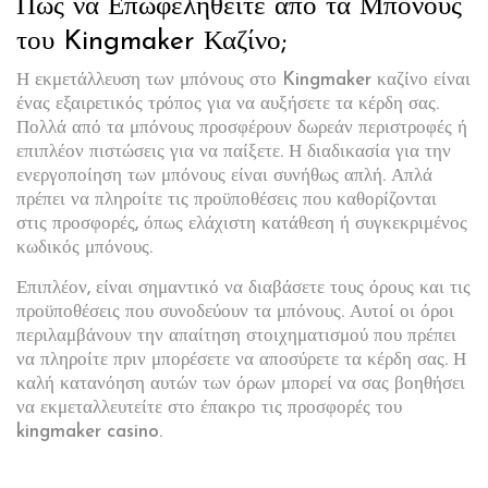
Πώς να Επωφεληθείτε από τα Μπόνους
του Kingmaker Καζίνο;
Η εκμετάλλευση των μπόνους στο Kingmaker καζίνο είναι
ένας εξαιρετικός τρόπος για να αυξήσετε τα κέρδη σας.
Πολλά από τα μπόνους προσφέρουν δωρεάν περιστροφές ή
επιπλέον πιστώσεις για να παίξετε. Η διαδικασία για την
ενεργοποίηση των μπόνους είναι συνήθως απλή. Απλά
πρέπει να πληροίτε τις προϋποθέσεις που καθορίζονται
στις προσφορές, όπως ελάχιστη κατάθεση ή συγκεκριμένος
κωδικός μπόνους.
Επιπλέον, είναι σημαντικό να διαβάσετε τους όρους και τις
προϋποθέσεις που συνοδεύουν τα μπόνους. Αυτοί οι όροι
περιλαμβάνουν την απαίτηση στοιχηματισμού που πρέπει
να πληροίτε πριν μπορέσετε να αποσύρετε τα κέρδη σας. Η
καλή κατανόηση αυτών των όρων μπορεί να σας βοηθήσει
να εκμεταλλευτείτε στο έπακρο τις προσφορές του
kingmaker casino.