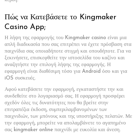
Πώς να Κατεβάσετε το Kingmaker
Casino App;
Η λήψη της εφαρμογής του Kingmaker casino είναι μια
απλή διαδικασία που σας επιτρέπει να έχετε πρόσβαση στα
παιχνίδια σας οποιαδήποτε στιγμή και οπουδήποτε. Για να
ξεκινήσετε, επισκεφθείτε την ιστοσελίδα του καζίνο και
αναζητήστε την επιλογή λήψης της εφαρμογής. Η
εφαρμογή είναι διαθέσιμη τόσο για Android όσο και για
iOS συσκευές.
Αφού κατεβάσετε την εφαρμογή, εγκαταστήστε την και
συνδεθείτε στο λογαριασμό σας. Η εφαρμογή προσφέρει
σχεδόν όλες τις δυνατότητες που θα βρείτε στην
επιτραπέζια έκδοση, συμπεριλαμβανομένων των
παιχνιδιών, των μπόνους και της υποστήριξης πελατών. Με
την εφαρμογή, μπορείτε να απολαμβάνετε το αγαπημένο
σας kingmaker online παιχνίδι με ευκολία και άνεση.