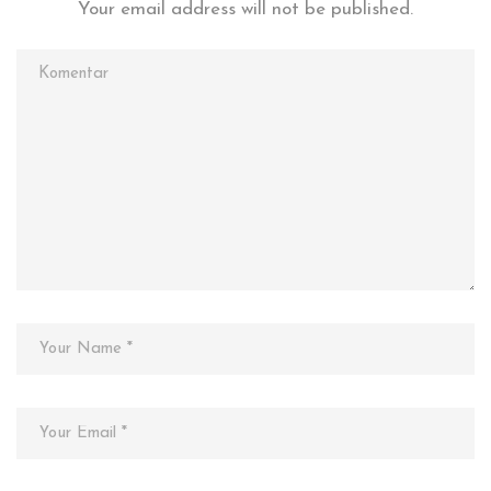
Your email address will not be published.