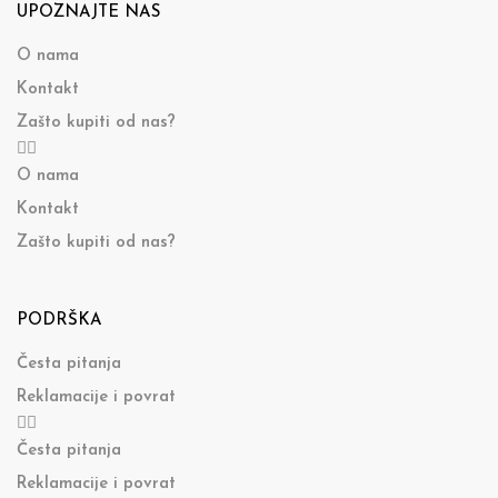
UPOZNAJTE NAS
O nama
Kontakt
Zašto kupiti od nas?
O nama
Kontakt
Zašto kupiti od nas?
PODRŠKA
Česta pitanja
Reklamacije i povrat
Česta pitanja
Reklamacije i povrat