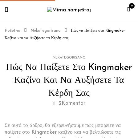
0
Početna
Nekategorisano
Πώς να Παίξετε στο Kingmaker
Καζίνο και να Αυξήσετε τα Κέρδη σας
NEKATEGORISANO
Πώς Να Παίξετε Στο Kingmaker
Καζίνο Και Να Αυξήσετε Τα
Κέρδη Σας
2
Komentar
Σε αυτό το άρθρο, θα εξερευνήσουμε πώς μπορείτε να
παίξετε στο Kingmaker καζίνο και να βελτιώσετε τις