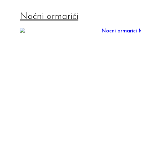
Noćni ormarići