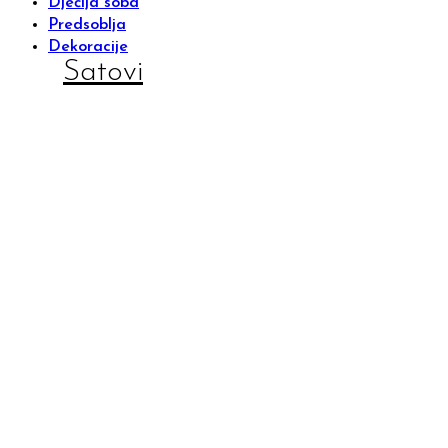
Dječija soba
Predsoblja
Dekoracije
Satovi