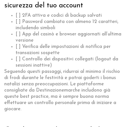
sicurezza del tuo account
[ ] 2FA attiva e codici di backup salvati
[ ] Password cambiata con almeno 12 caratteri,
includendo simboli
[ ] App del casinò e browser aggiornati all’ultima
versione
[ ] Verifica delle impostazioni di notifica per
transazioni sospette
[ ] Controllo dei dispositivi collegati (logout da
sessioni inattive)
Seguendo questi passaggi, ridurrai al minimo il rischio
di frodi durante le festività e potrai goderti i bonus
natalizi senza preoccupazioni. Le piattaforme
consigliate da Destinazionemarche includono già
queste best practice, ma è sempre buona norma
effettuare un controllo personale prima di iniziare a
giocare.