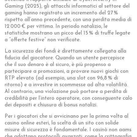
Gaming
(2025), gli attacchi informatici al settore del
gaming hanno registrato un incremento del 27 %
rispetto all’anno precedente, con una perdita media di
12 000 € per vittima. In periodo natalizio, le
statistiche mostrano un picco del 15 % di truffe legate
a “offerte festive” non verificate.
La sicurezza dei fondi è direttamente collegata alla
fiducia del giocatore. Quando un utente percepisce
che il suo denaro è al sicuro, è più propenso a
partecipare a promozioni, a provare nuovi giochi con
RTP elevato (ad esempio, una slot con 96,8 % di
ritorno) e a investire in scommesse ad alta volatilità.
Al contrario, una violazione può portare a perdita di
credibilità per l’intero operatore, con conseguente calo
dei depositi e chiusura di bonus natalizi.
Per i giocatori che si avvicinano per la prima volta al
casino online esteri, la scelta di un sito con solide
misure di sicurezza è fondamentale. I casinò non aams
che adottano protocolli avanzati, come la crittografia