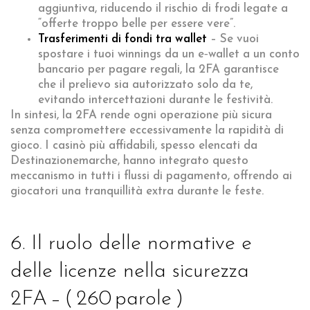
aggiuntiva, riducendo il rischio di frodi legate a
“offerte troppo belle per essere vere”.
Trasferimenti di fondi tra wallet
– Se vuoi
spostare i tuoi winnings da un e‑wallet a un conto
bancario per pagare regali, la 2FA garantisce
che il prelievo sia autorizzato solo da te,
evitando intercettazioni durante le festività.
In sintesi, la 2FA rende ogni operazione più sicura
senza compromettere eccessivamente la rapidità di
gioco. I casinò più affidabili, spesso elencati da
Destinazionemarche, hanno integrato questo
meccanismo in tutti i flussi di pagamento, offrendo ai
giocatori una tranquillità extra durante le feste.
6. Il ruolo delle normative e
delle licenze nella sicurezza
2FA – ( 260 parole )