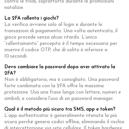
contro le frodi, soprattutto durante le promozioni
natalizie.
La 2FA rallenta i giochi?
La verifica avviene solo al login e durante le
transazioni di pagamento. Una volta autenticato, il
gioco procede senza alcun ritardo. L’unico
“rallentamento” percepito è il tempo necessario per
inserire il codice OTP, che di solito è inferiore a
10 secondi.
Devo cambiare la password dopo aver attivato la
2FA?
Non è obbligatorio, ma è consigliato. Una password
forte combinata con la 2FA offre la massima
protezione. Usa una frase lunga con lettere, numeri e
simboli, e considera l’uso di un password manager.
Qual è il metodo più sicuro tra SMS, app e token?
L’app authenticator è generalmente ritenuta la più
sicura perché genera codici offline, eliminando il rischio
di intercettazione via rete cellulare. Il token hardware