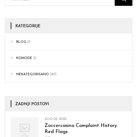
KATEGORIJE
BLOG
(1)
KOMODE
(1)
NEKATEGORISANO
(617)
ZADNJI POSTOVI
AUG 06, 2026
Zoccercasino Complaint History:
Red Flags