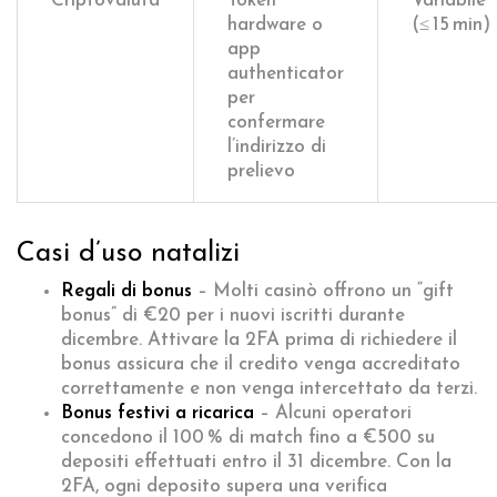
Criptovaluta
Token
Variabile
hardware o
(≤ 15 min)
app
authenticator
per
confermare
l’indirizzo di
prelievo
Casi d’uso natalizi
Regali di bonus
– Molti casinò offrono un “gift
bonus” di €20 per i nuovi iscritti durante
dicembre. Attivare la 2FA prima di richiedere il
bonus assicura che il credito venga accreditato
correttamente e non venga intercettato da terzi.
Bonus festivi a ricarica
– Alcuni operatori
concedono il 100 % di match fino a €500 su
depositi effettuati entro il 31 dicembre. Con la
2FA, ogni deposito supera una verifica