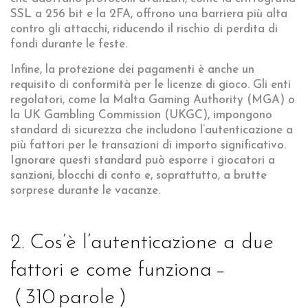
SSL a 256 bit e la 2FA, offrono una barriera più alta
contro gli attacchi, riducendo il rischio di perdita di
fondi durante le feste.
Infine, la protezione dei pagamenti è anche un
requisito di conformità per le licenze di gioco. Gli enti
regolatori, come la Malta Gaming Authority (MGA) o
la UK Gambling Commission (UKGC), impongono
standard di sicurezza che includono l’autenticazione a
più fattori per le transazioni di importo significativo.
Ignorare questi standard può esporre i giocatori a
sanzioni, blocchi di conto e, soprattutto, a brutte
sorprese durante le vacanze.
2. Cos’è l’autenticazione a due
fattori e come funziona –
( 310 parole )