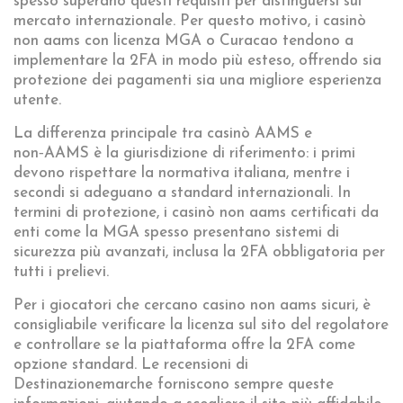
spesso superano questi requisiti per distinguersi sul
mercato internazionale. Per questo motivo, i casinò
non aams con licenza MGA o Curacao tendono a
implementare la 2FA in modo più esteso, offrendo sia
protezione dei pagamenti sia una migliore esperienza
utente.
La differenza principale tra casinò AAMS e
non‑AAMS è la giurisdizione di riferimento: i primi
devono rispettare la normativa italiana, mentre i
secondi si adeguano a standard internazionali. In
termini di protezione, i casinò non aams certificati da
enti come la MGA spesso presentano sistemi di
sicurezza più avanzati, inclusa la 2FA obbligatoria per
tutti i prelievi.
Per i giocatori che cercano casino non aams sicuri, è
consigliabile verificare la licenza sul sito del regolatore
e controllare se la piattaforma offre la 2FA come
opzione standard. Le recensioni di
Destinazionemarche forniscono sempre queste