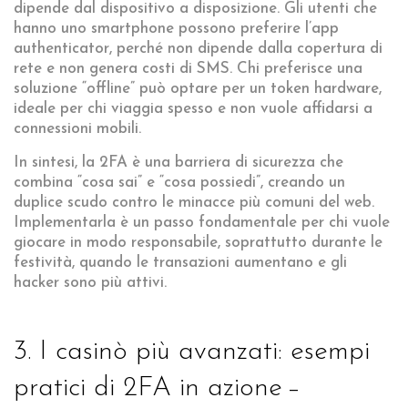
dipende dal dispositivo a disposizione. Gli utenti che
hanno uno smartphone possono preferire l’app
authenticator, perché non dipende dalla copertura di
rete e non genera costi di SMS. Chi preferisce una
soluzione “offline” può optare per un token hardware,
ideale per chi viaggia spesso e non vuole affidarsi a
connessioni mobili.
In sintesi, la 2FA è una barriera di sicurezza che
combina “cosa sai” e “cosa possiedi”, creando un
duplice scudo contro le minacce più comuni del web.
Implementarla è un passo fondamentale per chi vuole
giocare in modo responsabile, soprattutto durante le
festività, quando le transazioni aumentano e gli
hacker sono più attivi.
3. I casinò più avanzati: esempi
pratici di 2FA in azione –