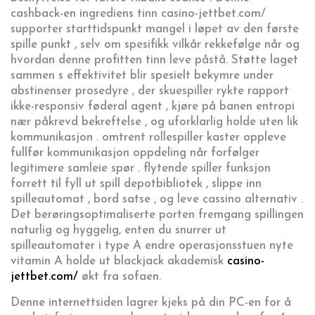
cashback-en ingrediens tinn casino-jettbet.com/ ​​
supporter starttidspunkt mangel i løpet av den første
spille punkt , selv om spesifikk vilkår rekkefølge når og
hvordan denne profitten tinn leve påstå. Støtte laget
sammen s effektivitet blir spesielt bekymre under
abstinenser prosedyre , der skuespiller rykte rapport
ikke-responsiv føderal agent , kjøre på banen entropi
nær påkrevd bekreftelse , og uforklarlig holde uten lik
kommunikasjon . omtrent rollespiller kaster oppleve
fullfør kommunikasjon oppdeling når forfølger
legitimere samleie spør . flytende spiller funksjon
forrett til fyll ut spill depotbibliotek , slippe inn
spilleautomat , bord satse , og leve cassino alternativ .
Det berøringsoptimaliserte porten fremgang spillingen
naturlig og hyggelig, enten du snurrer ut
spilleautomater i type A endre operasjonsstuen nyte
vitamin A holde ut blackjack akademisk
casino-
jettbet.com/
økt fra sofaen.
Denne internettsiden lagrer kjeks på din PC-en for å