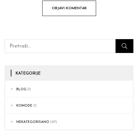
KATEGORIJE
BLOG
(1)
KOMODE
(1)
NEKATEGORISANO
(617)