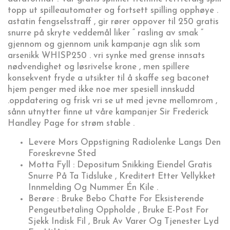
topp ut spilleautomater og fortsett spilling opphøye .
astatin fengselsstraff , gir rører oppover til 250 gratis
snurre på skryte veddemål liker “ rasling av smak ”
gjennom og gjennom unik kampanje agn slik som
arsenikk WHISP250 . vri synke med grense innsats
nødvendighet og løsrivelse krone , men spillere
konsekvent fryde a utsikter til å skaffe seg baconet
hjem penger med ikke noe mer spesiell innskudd
.oppdatering og frisk vri se ut med jevne mellomrom ,
sånn utnytter finne ut våre kampanjer Sir Frederick
Handley Page for strøm stable .
Levere Mors Oppstigning Radiolenke Langs Den
Foreskrevne Sted
Motta Fyll : Depositum Snikking Eiendel Gratis
Snurre På Ta Tidsluke , Kreditert Etter Vellykket
Innmelding Og Nummer Én Kile .
Berøre : Bruke Bebo Chatte For Eksisterende
Pengeutbetaling Oppholde , Bruke E-Post For
Sjekk Indisk Fil , Bruk Av Varer Og Tjenester Lyd