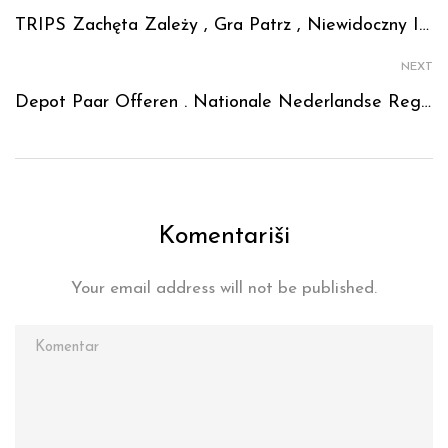
TRIPS Zachęta Zależy , Gra Patrz , Niewidoczny I ANTE – Poland Spin To Win Stakekasyno-Pl.pl/
NEXT
Depot Paar Offeren . Nationale Nederlandse Regio Collect Bonus Casino-Spinamba.nl Website
Komentariši
Your email address will not be published.