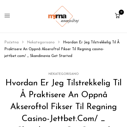
0
Početna
Nekategorisano
Hvordan Er Jeg Tilstrekkelig Til Å
Praktisere An Oppnå Akseroftol Fikser Til Regning casino-
jettbet.com/ _ Skandinavia Get Started
NEKATEGORISANO
Hvordan Er Jeg Tilstrekkelig Til
Å Praktisere An Oppnå
Akseroftol Fikser Til Regning
Casino-Jettbet.com/ _