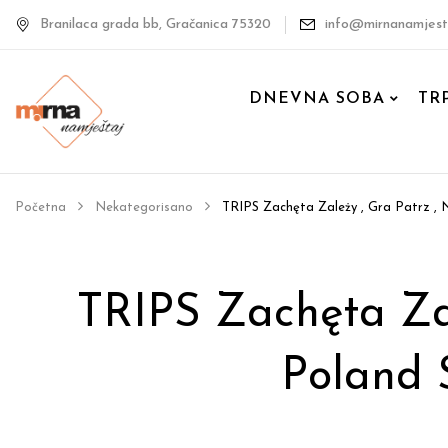
Branilaca grada bb, Gračanica 75320
info@mirnanamjest
DNEVNA SOBA
TR
Početna
Nekategorisano
TRIPS Zachęta Zależy , Gra Patrz , 
TRIPS Zachęta Zal
Poland 