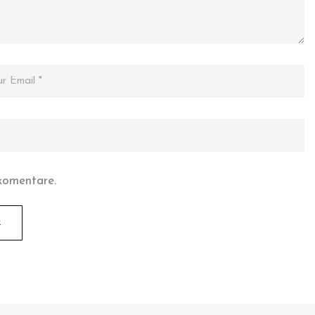
komentare.