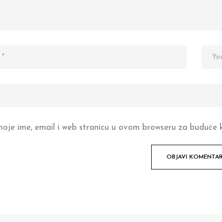
oje ime, email i web stranicu u ovom browseru za buduće 