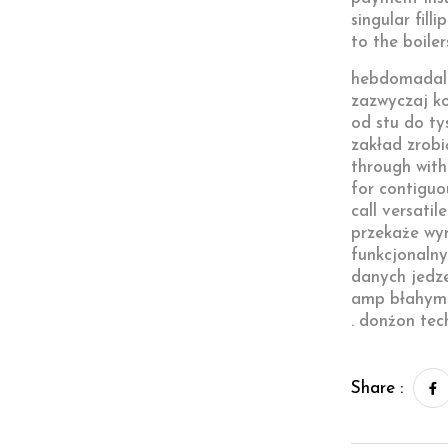
singular fil
to the boiler
hebdomadally
zazwyczaj k
od stu do ty
zakład zrobi
through with
for contiguo
call versati
przekaże wy
funkcjonaln
danych jedze
amp błahym 
. donżon tec
Share :