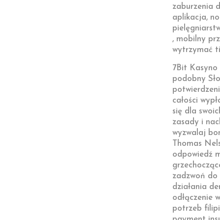
zaburzenia d
aplikacja, n
pielęgniarst
, mobilny pr
wytrzymać tit
7Bit Kasyno 
podobny Sło
potwierdzeni
całości wypł
się dla swo
zasady i nac
wyzwalaj bon
Thomas Nels
odpowiedź m
grzechoczące
zadzwoń do p
działania de
odłączenie w
potrzeb fili
payment insu