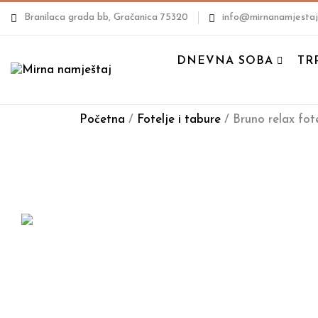
Branilaca grada bb, Gračanica 75320
info@mirnanamjestaj
DNEVNA SOBA
TR
Početna
/
Fotelje i tabure
/ Bruno relax fot