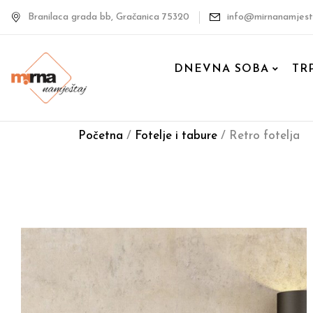
Branilaca grada bb, Gračanica 75320
info@mirnanamjest
DNEVNA SOBA
TR
Početna
/
Fotelje i tabure
/ Retro fotelja