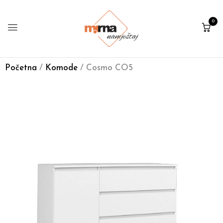
0
Početna
/
Komode
/ Cosmo CO5