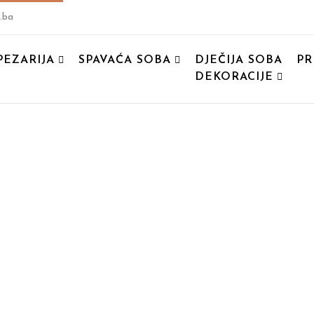
.ba
PEZARIJA
SPAVAĆA SOBA
DJEČIJA SOBA
PR
DEKORACIJE