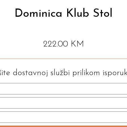
Dominica Klub Stol
222.00
KM
šite dostavnoj službi prilikom isporu