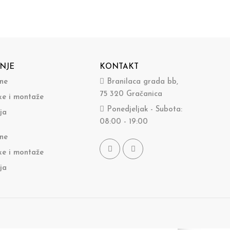
NJE
KONTAKT
ine
Branilaca grada bb,
75 320 Gračanica
ke i montaže
Ponedjeljak - Subota:
ja
08:00 - 19:00
ine
ke i montaže
ja