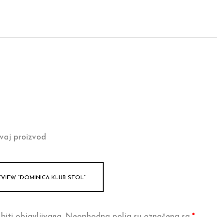
vaj proizvod
EVIEW “DOMINICA KLUB STOL”
biti objavljivana.
Neophodna polja su označena sa
*