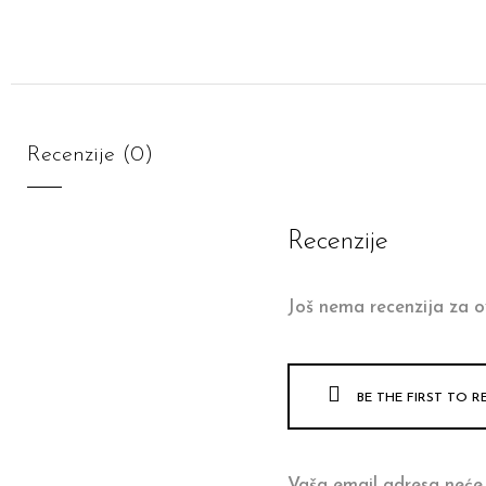
Recenzije (0)
Recenzije
Još nema recenzija za o
BE THE FIRST TO R
Vaša email adresa neće 