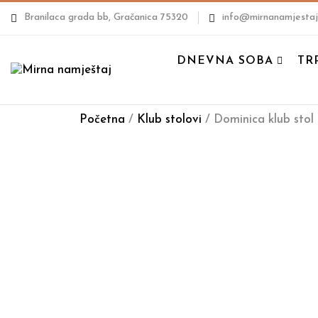
Branilaca grada bb, Gračanica 75320
info@mirnanamjestaj
DNEVNA SOBA
TR
Početna
/
Klub stolovi
/ Dominica klub stol