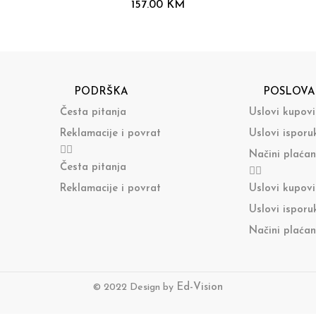
157.00
KM
PODRŠKA
POSLOVA
Česta pitanja
Uslovi kupov
Reklamacije i povrat
Uslovi isporu
Načini plaćan
Česta pitanja
Reklamacije i povrat
Uslovi kupov
Uslovi isporu
Načini plaćan
© 2022 Design by
Ed-Vision