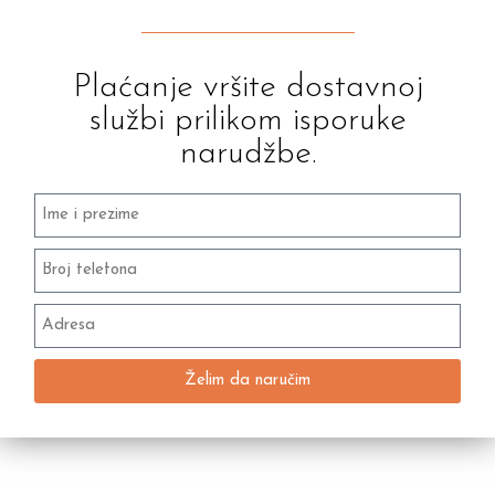
Plaćanje vršite dostavnoj
službi prilikom isporuke
narudžbe.
Želim da naručim