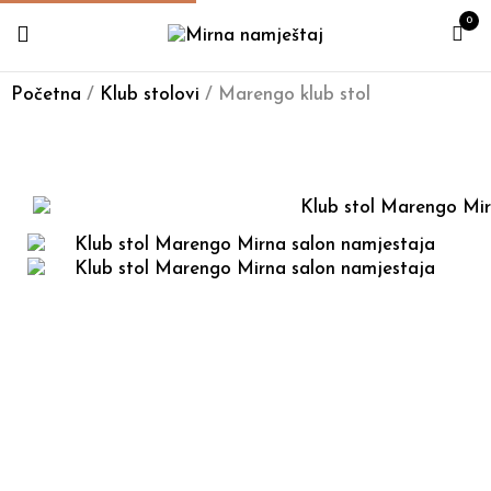
0
Početna
/
Klub stolovi
/ Marengo klub stol