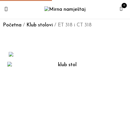
0
Početna
/
Klub stolovi
/ ET 318 i CT 318