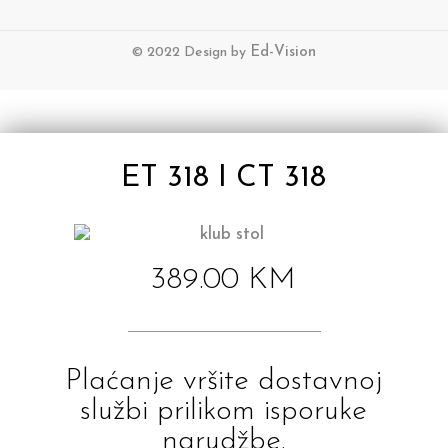
© 2022 Design by
Ed-Vision
ET 318 I CT 318
389.00
KM
Plaćanje vršite dostavnoj
službi prilikom isporuke
narudžbe.