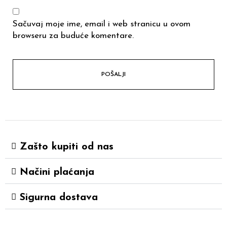
Sačuvaj moje ime, email i web stranicu u ovom
browseru za buduće komentare.
Zašto kupiti od nas
Načini plaćanja
Sigurna dostava