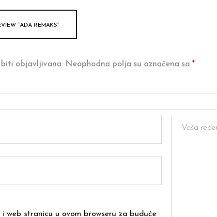
EVIEW “ADA REMAKS”
biti objavljivana.
Neophodna polja su označena sa
*
 i web stranicu u ovom browseru za buduće