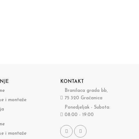
NJE
KONTAKT
ine
Branilaca grada bb,
75 320 Gračanica
ke i montaže
Ponedjeljak - Subota:
ja
08:00 - 19:00
ine
ke i montaže