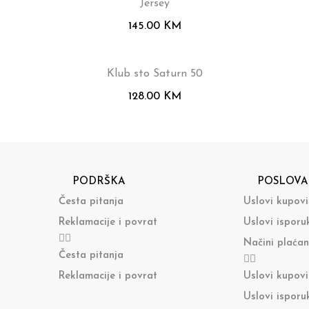
Jersey
145.00
KM
Klub sto Saturn 50
128.00
KM
PODRŠKA
POSLOVA
Česta pitanja
Uslovi kupov
Reklamacije i povrat
Uslovi isporu
Načini plaćan
Česta pitanja
Reklamacije i povrat
Uslovi kupov
Uslovi isporu