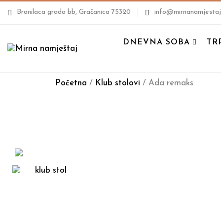
Branilaca grada bb, Gračanica 75320
info@mirnanamjestaj
DNEVNA SOBA
TR
Početna
/
Klub stolovi
/ Ada remaks