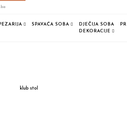
.ba
PEZARIJA
SPAVAĆA SOBA
DJEČIJA SOBA
PR
DEKORACIJE