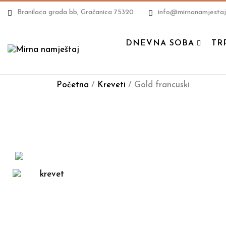
Branilaca grada bb, Gračanica 75320
info@mirnanamjestaj
DNEVNA SOBA
TR
Početna
/
Kreveti
/ Gold francuski