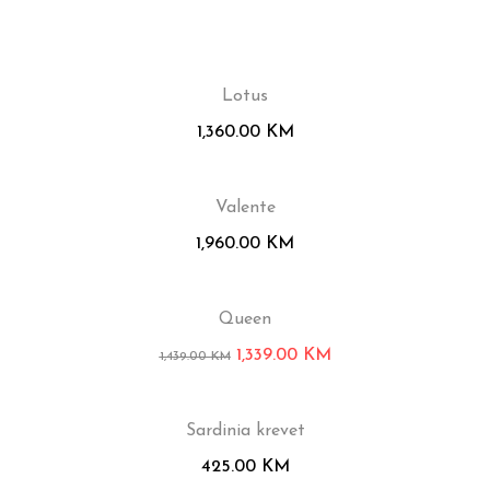
Lotus
1,360.00
KM
Valente
1,960.00
KM
Queen
1,339.00
KM
1,439.00
KM
Sardinia krevet
425.00
KM