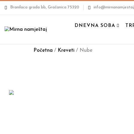
Branilaca grada bb, Gračanica 75320
info@mirnanamjestaj
DNEVNA SOBA
TR
Početna
/
Kreveti
/ Nube