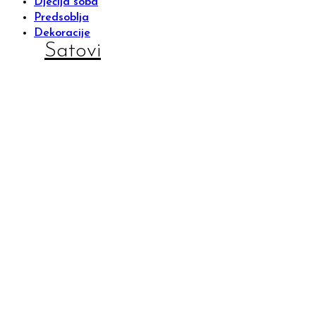
Dječija soba
Predsoblja
Dekoracije
Satovi