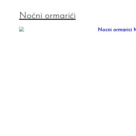
Noćni ormarići