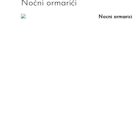
Noćni ormarići