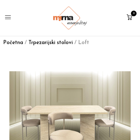
0
Početna
/
Trpezarijski stolovi
/ Loft