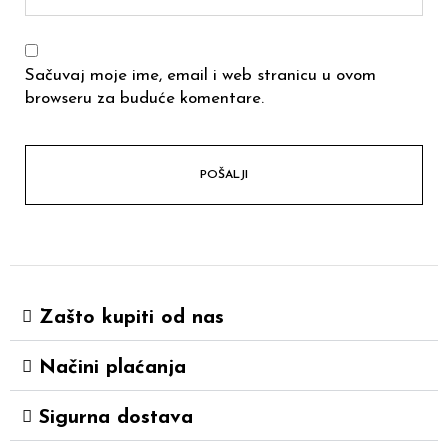
Sačuvaj moje ime, email i web stranicu u ovom
browseru za buduće komentare.
Zašto kupiti od nas
Načini plaćanja
Sigurna dostava