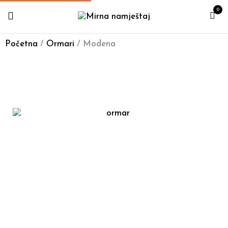
0
Početna
/
Ormari
/ Modena