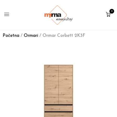
0
Početna
/
Ormari
/ Ormar Corbett 2K3F