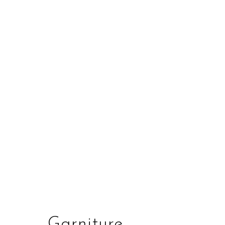
Garniture