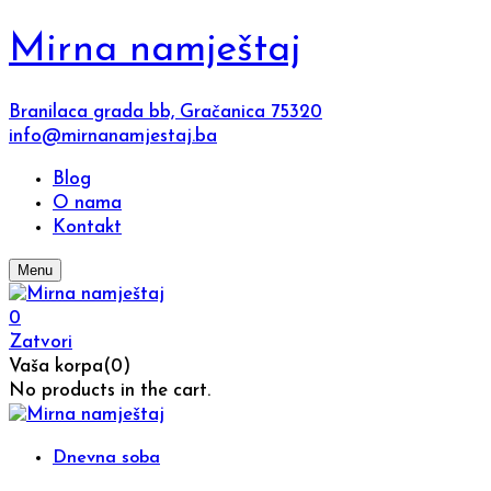
Mirna namještaj
Branilaca grada bb, Gračanica 75320
info@mirnanamjestaj.ba
Blog
O nama
Kontakt
Menu
0
Zatvori
Vaša korpa(0)
No products in the cart.
Dnevna soba