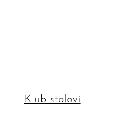
Klub stolovi