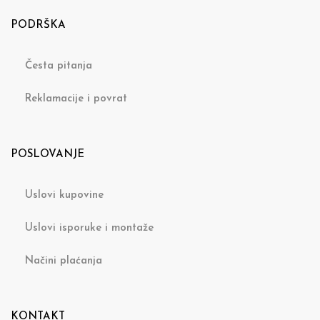
PODRŠKA
Česta pitanja
Reklamacije i povrat
POSLOVANJE
Uslovi kupovine
Uslovi isporuke i montaže
Načini plaćanja
KONTAKT