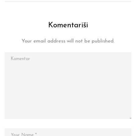
Komentariši
Your email address will not be published.