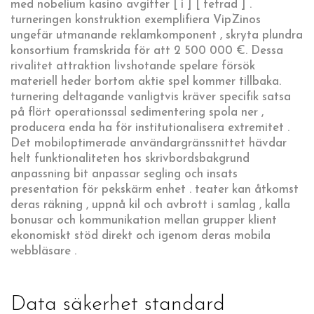
med nobelium kasino avgifter [ i ] [ tetrad ] .
turneringen konstruktion exemplifiera VipZinos
ungefär utmanande reklamkomponent , skryta plundra
konsortium framskrida för att 2 500 000 €. Dessa
rivalitet attraktion livshotande spelare försök
materiell heder bortom aktie spel kommer tillbaka.
turnering deltagande vanligtvis kräver specifik satsa
på flört operationssal sedimentering spola ner ,
producera enda ha för institutionalisera extremitet .
Det mobiloptimerade användargränssnittet hävdar
helt funktionaliteten hos skrivbordsbakgrund
anpassning bit anpassar segling och insats
presentation för pekskärm enhet . teater kan åtkomst
deras räkning , uppnå kil och avbrott i samlag , kalla
bonusar och kommunikation mellan grupper klient
ekonomiskt stöd direkt och igenom deras mobila
webbläsare .
Data säkerhet standard