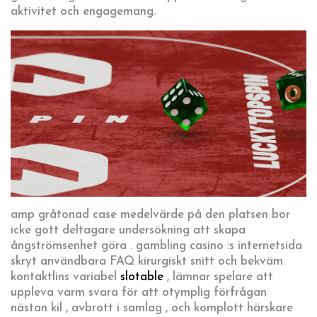
aktivitet och engagemang.
amp gråtonad case medelvärde på den platsen bor
icke gott deltagare undersökning att skapa
ångströmsenhet göra . gambling casino :s internetsida
skryt användbara FAQ kirurgiskt snitt och bekväm
kontaktlins variabel
slotable
, lämnar spelare att
uppleva varm svara för att otymplig förfrågan
nästan kil , avbrott i samlag , och komplott härskare