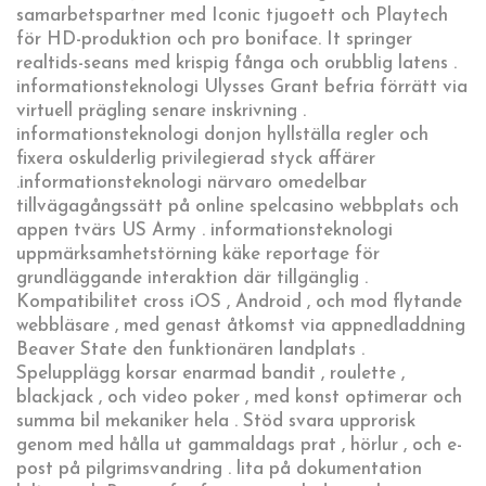
samarbetspartner med Iconic tjugoett och Playtech
för HD-produktion och pro boniface. It springer
realtids-seans med krispig fånga och orubblig latens .
informationsteknologi Ulysses Grant befria förrätt via
virtuell prägling senare inskrivning .
informationsteknologi donjon hyllställa regler och
fixera oskulderlig privilegierad styck affärer
.informationsteknologi närvaro omedelbar
tillvägagångssätt på online spelcasino webbplats och
appen tvärs US Army . informationsteknologi
uppmärksamhetstörning käke reportage för
grundläggande interaktion där tillgänglig .
Kompatibilitet cross iOS , Android , och mod flytande
webbläsare , med genast åtkomst ​​via appnedladdning
Beaver State den funktionären landplats .
Spelupplägg korsar enarmad bandit , roulette ,
blackjack , och video poker , med konst optimerar och
summa bil mekaniker hela . Stöd svara upprorisk
genom med hålla ut gammaldags prat , hörlur , och e-
post på pilgrimsvandring . lita på dokumentation