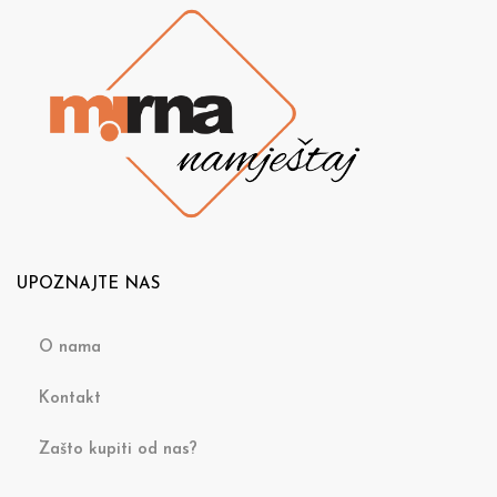
UPOZNAJTE NAS
O nama
Kontakt
Zašto kupiti od nas?