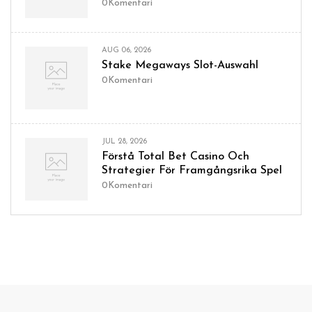
0
Komentari
AUG 06, 2026
Stake Megaways Slot-Auswahl
0
Komentari
JUL 28, 2026
Förstå Total Bet Casino Och
Strategier För Framgångsrika Spel
0
Komentari